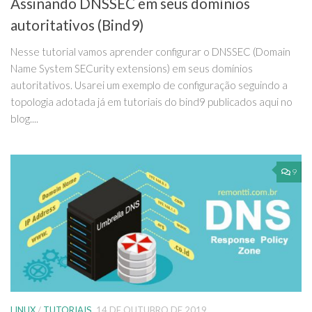
Assinando DNSSEC em seus domínios
autoritativos (Bind9)
Nesse tutorial vamos aprender configurar o DNSSEC (Domain
Name System SECurity extensions) em seus domínios
autoritativos. Usarei um exemplo de configuração seguindo a
topologia adotada já em tutoriais do bind9 publicados aqui no
blog....
9
LINUX
/
TUTORIAIS
14 DE OUTUBRO DE 2019