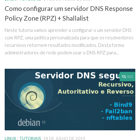
Como configurar um servidor DNS Response
Policy Zone (RPZ) + Shallalist
Neste tutoria vamos aprender a configurar o um servidor DNS
com RPZ, uma política personalizada para que os resolvedores
recursivos retornem resultados modificados. Desta forma
administradores de rede podem usar o DNS RPZ para...
102
LINUX
/
TUTORIAIS
18 DE JULHO DE 2019