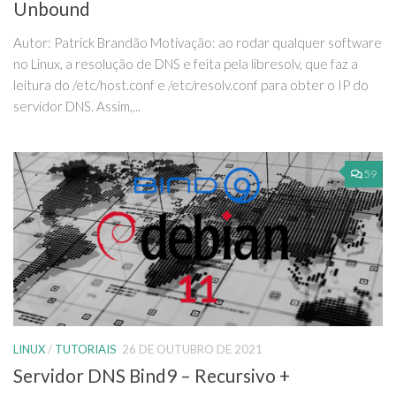
Unbound
Autor: Patrick Brandão Motivação: ao rodar qualquer software
no Linux, a resolução de DNS e feita pela libresolv, que faz a
leitura do /etc/host.conf e /etc/resolv.conf para obter o IP do
servidor DNS. Assim,...
59
LINUX
/
TUTORIAIS
26 DE OUTUBRO DE 2021
Servidor DNS Bind9 – Recursivo +