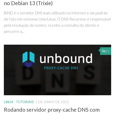
no Debian 13 (Trixie)
BIND é o servidor DNS mais utilizado na Internet e um padrão
de fato em sistemas Unix/Linux. O DNS Recursivo é responsável
pela resolução de nomes: recebe a consulta do cliente e
percorre a...
21
LINUX
/
TUTORIAIS
1 DE JUNHO DE 2022
Rodando servidor proxy-cache DNS com