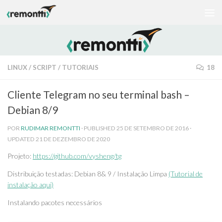
Skip to content
LINUX
/
SCRIPT
/
TUTORIAIS
18
Cliente Telegram no seu terminal bash –
Debian 8/9
POR
RUDIMAR REMONTTI
· PUBLISHED
25 DE SETEMBRO DE 2016
·
UPDATED
21 DE DEZEMBRO DE 2020
Projeto:
https://github.com/vysheng/tg
Distribuição testadas: Debian 8& 9 / Instalação Limpa
(Tutorial de
instalação aqui)
Instalando pacotes necessários