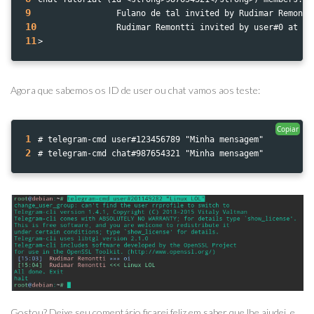
9
                Fulano de tal invited by Rudimar Remontt
10
                Rudimar Remontti invited by user#0 at [1
11
>
Agora que sabemos os ID de user ou chat vamos aos teste:
Copiar
1
# telegram-cmd user#123456789 "Minha mensagem"
2
# telegram-cmd chat#987654321 "Minha mensagem"
Gostou? Deixe seu comentário ficarei feliz em saber que lhe ajudei, e