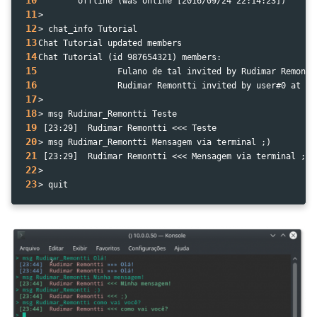
10
        offline (was online [2016/09/24 22:14:23])
11
>
12
> chat_info Tutorial 
13
Chat Tutorial updated members
14
Chat Tutorial (id 987654321) members:
15
                Fulano de tal invited by Rudimar Remontt
16
                Rudimar Remontti invited by user#0 at [1
17
>
18
> msg Rudimar_Remontti Teste
19
 [23:29]  Rudimar Remontti <<< Teste
20
> msg Rudimar_Remontti Mensagem via terminal ;) 
21
 [23:29]  Rudimar Remontti <<< Mensagem via terminal ;)
22
> 
23
> quit