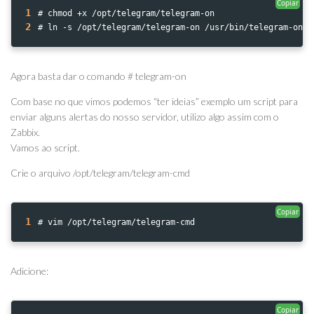
Copiar
1
# chmod +x /opt/telegram/telegram-on
2
# ln -s /opt/telegram/telegram-on /usr/bin/telegram-on
Agora basta dar o comando # telegram-on
Com base no que vimos podemos “ter ideias” exemplo um script para
enviar alguns alertas do nosso servidor, utilizo algo assim com o
Zabbix.
Vamos ao script.
Crie o arquivo /opt/telegram/telegram-cmd
Copiar
1
# vim /opt/telegram/telegram-cmd
Adicione:
Copiar