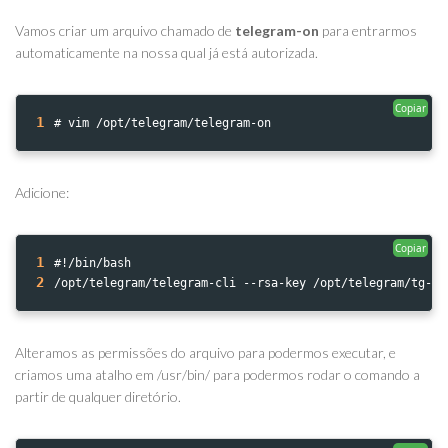
Vamos criar um arquivo chamado de
telegram-on
para entrarmos
automaticamente na nossa qual já está autorizada.
Copiar
1
# vim /opt/telegram/telegram-on
Adicione:
Copiar
1
#!/bin/bash
2
/opt/telegram/telegram-cli --rsa-key /opt/telegram/tg-se
Alteramos as permissões do arquivo para podermos executar, e
criamos uma atalho em /usr/bin/ para podermos rodar o comando a
partir de qualquer diretório.