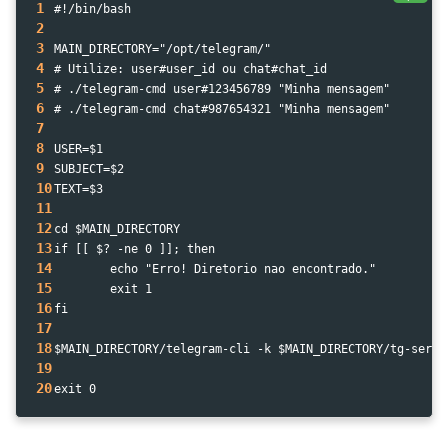
1
#!/bin/bash
2
3
MAIN_DIRECTORY="/opt/telegram/"
4
# Utilize: user#user_id ou chat#chat_id
5
# ./telegram-cmd user#123456789 "Minha mensagem"
6
# ./telegram-cmd chat#987654321 "Minha mensagem"
7
8
USER=$1
9
SUBJECT=$2
10
TEXT=$3
11
12
cd $MAIN_DIRECTORY
13
if [[ $? -ne 0 ]]; then
14
        echo "Erro! Diretorio nao encontrado."
15
        exit 1
16
fi
17
18
$MAIN_DIRECTORY/telegram-cli -k $MAIN_DIRECTORY/tg-serve
19
20
exit 0