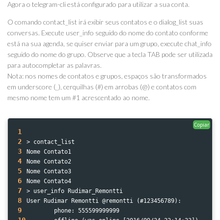
Agora o telegram-cli está configurado para utilizar a sua conta.
O comando contact_list irá exibir seus contatos e o dialog_list suas
conversas. Execute user_info seguido do nome do contato conforme
está na sua agenda, se quiser enviar para um grupo, execute chat_info
seguido do nome do grupo. Observe que a tecla TAB pode ser utilizada
para autocompletar as palavras.
Nota: nos nomes de contatos e grupos, espaços são transformados
em underscore (_), cerquilhas (#) em arrobas (@) e contatos com
mesmo nome tem um #1 acrescentado ao nome.
Copiar
1
2
> contact_list 
3
Nome Contato1
4
Nome Contato2
5
Nome Contato3
6
Nome Contato4
7
> user_info Rudimar_Remontti 
8
User Rudimar Remontti @remontti (#123456789):
9
        phone: 555599999999