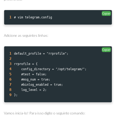
Copiar
1
# vim telegram.config 
Adicione as seguintes linhas:
Copiar
1
default_profile = "rrprofile";
2
3
rrprofile = {
4
    config_directory = "/opt/telegram/";
5
    #test = false;
6
    #msg_num = true;
7
    #binlog_enabled = true;
8
    log_level = 2;
9
};
Vamos inicia-lo! Para isso digite o seguinte comando: