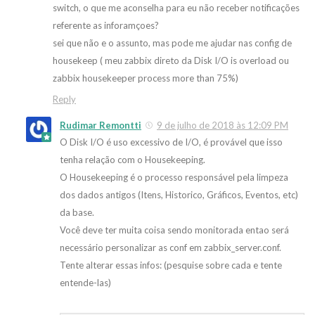
switch, o que me aconselha para eu não receber notificações
referente as inforamçoes?
sei que não e o assunto, mas pode me ajudar nas config de
housekeep ( meu zabbix direto da Disk I/O is overload ou
zabbix housekeeper process more than 75%)
Reply
Rudimar Remontti
9 de julho de 2018 às 12:09 PM
O Disk I/O é uso excessivo de I/O, é provável que isso
tenha relação com o Housekeeping.
O Housekeeping é o processo responsável pela limpeza
dos dados antigos (Itens, Historico, Gráficos, Eventos, etc)
da base.
Você deve ter muita coisa sendo monitorada entao será
necessário personalizar as conf em zabbix_server.conf.
Tente alterar essas infos: (pesquise sobre cada e tente
entende-las)