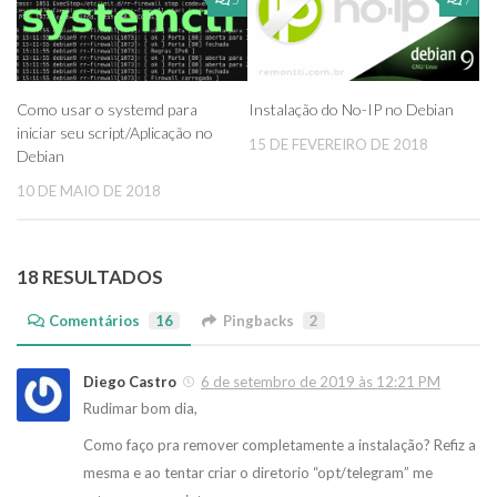
Como usar o systemd para
Instalação do No-IP no Debian
iniciar seu script/Aplicação no
15 DE FEVEREIRO DE 2018
Debian
10 DE MAIO DE 2018
18 RESULTADOS
Comentários
16
Pingbacks
2
Diego Castro
6 de setembro de 2019 às 12:21 PM
Rudimar bom dia,
Como faço pra remover completamente a instalação? Refiz a
mesma e ao tentar criar o diretorio “opt/telegram” me