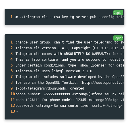
Copiar
1
# ./telegram-cli --rsa-key tg-server.pub --config telegr
Copiar
1
change_user_group: can't find the user telegramd to swit
2
Telegram-cli version 1.4.1, Copyright (C) 2013-2015 Vita
3
Telegram-cli comes with ABSOLUTELY NO WARRANTY; for deta
4
This is free software, and you are welcome to redistribu
5
under certain conditions; type `show_license' for detail
6
Telegram-cli uses libtgl version 2.1.0
7
Telegram-cli includes software developed by the OpenSSL 
8
for use in the OpenSSL Toolkit. (http://www.openssl.org/
9
[/opt/telegram//downloads] created
10
phone number: +555599999999 <strong>(Infome seu nº celul
11
code ('CALL' for phone code): 12345 <strong>(Código via 
12
password: <strong>(Se sua conto tiver senha)</strong>
13
>