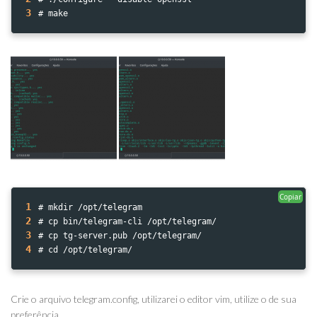
3
# make
Copiar
1
# mkdir /opt/telegram
2
# cp bin/telegram-cli /opt/telegram/
3
# cp tg-server.pub /opt/telegram/
4
# cd /opt/telegram/
Crie o arquivo telegram.config, utilizarei o editor vim, utilize o de sua
preferência.