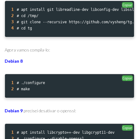
Copiar
1
# apt install git libreadline-dev libconfig-dev libssl-d
2
# cd /tmp/
3
# git clone --recursive https://github.com/vysheng/tg.gi
4
# cd tg
Agora vamos compila-lo:
Debian 8
Copiar
1
# ./configure
2
# make
Debian 9
precisei desativar o openssl:
Copiar
1
# apt install libcrypto++-dev libgcrypt11-dev
2
# ./configure --disable-openssl