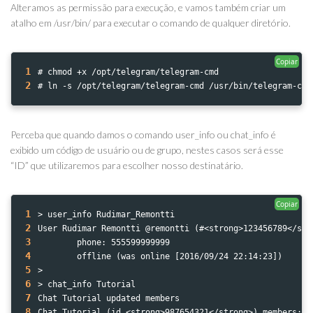
Alteramos as permissão para execução, e vamos também criar um
atalho em /usr/bin/ para executar o comando de qualquer diretório.
Copiar
1
# chmod +x /opt/telegram/telegram-cmd
2
# ln -s /opt/telegram/telegram-cmd /usr/bin/telegram-cmd
Perceba que quando damos o comando user_info ou chat_info é
exibido um código de usuário ou de grupo, nestes casos será esse
“ID” que utilizaremos para escolher nosso destinatário.
Copiar
1
> user_info Rudimar_Remontti 
2
User Rudimar Remontti @remontti (#<strong>123456789</str
3
        phone: 555599999999
4
        offline (was online [2016/09/24 22:14:23])
5
>
6
> chat_info Tutorial 
7
Chat Tutorial updated members
8
Chat Tutorial (id <strong>987654321</strong>) members: