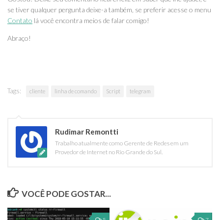
se tiver qualquer pergunta deixe-a também, se preferir acesse o menu
Contato
lá você encontra meios de falar comigo!
Abraço!
Tags:
cliente
linha de comando
Script
telegram
Rudimar Remontti
Trabalho atualmente como Gerente de Redes em um
Provedor de Internet no Rio Grande do Sul.
VOCÊ PODE GOSTAR...
5
7