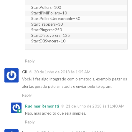
StartPollers=100

StartIPMIPollers=10

StartPollersUnreachable=50

StartTrappers=30

StartPingers=250

StartDiscoverers=125

StartDBSyncers=10
Reply
Gil
20 de junho de 2018 às 1:05 AM
Você já fez algo integrado com o smstools, exemplo pegar os
alertas gerado pelo smstools e enviar pelo telegram.
Reply
Rudimar Remontti
21 de junho de 2018 às 11:40 AM
Não, mas acredito que seja simples.
Reply