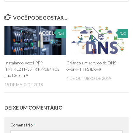
VOCÊ PODE GOSTAR...
6
0
Instalando Accel-PPP
Criando um servido de DNS-
(PPTP/L2TP/SSTP/PPPoE/IPoE
over-HTTPS (DoH)
) no Debian 9
4 DE OUTUBRO DE 2019
15 DE MAIO DE 2018
DEIXE UM COMENTÁRIO
Comentário
*