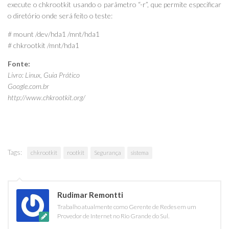
execute o chkrootkit usando o parâmetro “-r”, que permite especificar
o diretório onde será feito o teste:
# mount /dev/hda1 /mnt/hda1
# chkrootkit /mnt/hda1
Fonte:
Livro: Linux, Guia Prático
Google.com.br
http://www.chkrootkit.org/
Tags:
chkrootkit
rootkit
Segurança
sistema
Rudimar Remontti
Trabalho atualmente como Gerente de Redes em um
Provedor de Internet no Rio Grande do Sul.