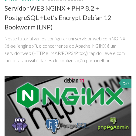
Servidor WEB NGINX + PHP 8.2 +
PostgreSQL +Let’s Encrypt Debian 12
Bookworm (LNP)
Neste tutorial vamos configurar um servidor web com NGINX
(lê-se “engine x”), o concorrente do Apache. NGINX é um
servidor web (HTTP e IMAP/POP3/Proxy) rápido, leve e com
inúmeras possibilidades de configuração para melhor...
7