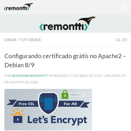
Skip to content
LINUX
/
TUTORIAIS
10
Configurando certificado grátis no Apache2 –
Debian 8/9
POR
RUDIMAR REMONTTI
· PUBLISHED
27 DE ABRIL DE 2017
· UPDATED
29
DE AGOSTO DE 2022