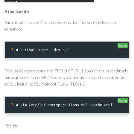
Atualizando
Para atualizar os certificados de seus domínio você pode usar o
comando:
Copiar
1
# certbot renew --dry-run
Dica, se desejar desativar o TLS1.0 e TLS1.1 após criar um certificado
um arquivo é criado /etc/letsencrypt/options-ssl-apache.conf, então
edite e inclua no SSLProtocol TLSv1 -TLSv1.1
Copiar
1
# vim /etc/letsencrypt/options-ssl-apache.conf
Ficando