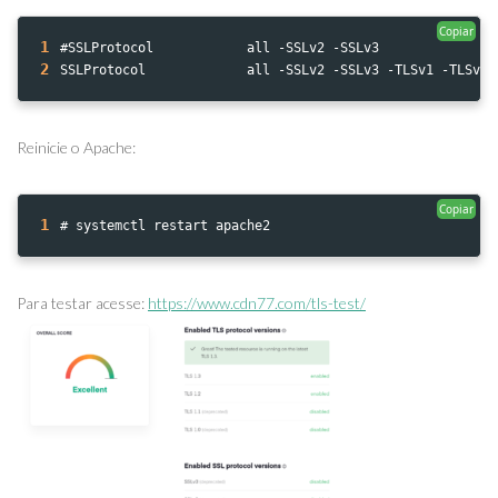
Copiar
1
#SSLProtocol            all -SSLv2 -SSLv3
2
SSLProtocol             all -SSLv2 -SSLv3 -TLSv1 -TLSv1.
Reinicie o Apache:
Copiar
1
# systemctl restart apache2
Para testar acesse:
https://www.cdn77.com/tls-test/