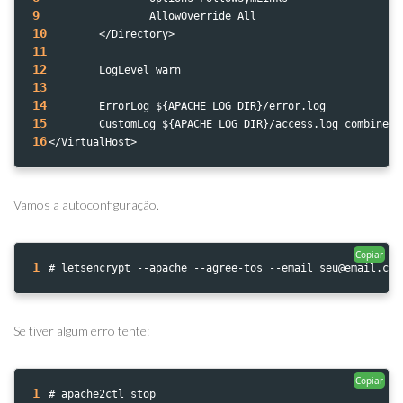
9
                AllowOverride All
10
        </Directory> 
11
12
        LogLevel warn
13
14
        ErrorLog ${APACHE_LOG_DIR}/error.log
15
        CustomLog ${APACHE_LOG_DIR}/access.log combined
16
</VirtualHost>
Vamos a autoconfiguração.
Copiar
1
# letsencrypt --apache --agree-tos --email seu@email.com
Se tiver algum erro tente:
Copiar
1
# apache2ctl stop