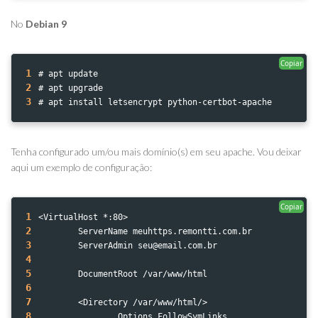
No
Debian 9
Copiar
1
# apt update
2
# apt upgrade
3
# apt install letsencrypt python-certbot-apache
Tenha configurado um/ou mais domínio(s) em seu apache. Vou deixar
aqui um exemplo de configuração:
Copiar
1
<VirtualHost *:80>
2
        ServerName meuhttps.remontti.com.br
3
        ServerAdmin seu@email.com.br
4
5
        DocumentRoot /var/www/html
6
7
        <Directory /var/www/html/>
8
                Options FollowSymLinks