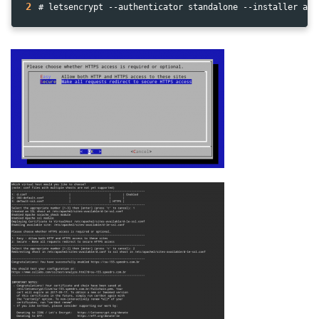
2
# letsencrypt --authenticator standalone --installer apa