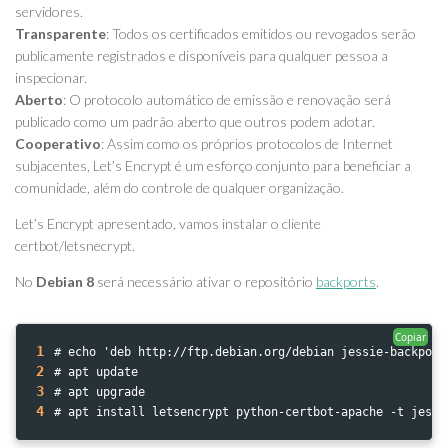
servidores.
Transparente
: Todos os certificados emitidos ou revogados serão
publicamente registrados e disponíveis para qualquer pessoa a
inspecionar.
Aberto
: O protocolo automático de emissão e renovação será
publicado como um padrão aberto que outros podem adotar.
Cooperativo
: Assim como os próprios protocolos de Internet
subjacentes, Let’s Encrypt é um esforço conjunto para beneficiar a
comunidade, além do controle de qualquer organização.
Let’s Encrypt apresentado, vamos instalar o cliente
certbot/letsnecrypt.
No
Debian 8
será necessário ativar o repositório
backports
.
Copiar
1
# echo 'deb http://ftp.debian.org/debian jessie-backport
2
# apt update
3
# apt upgrade
4
# apt install letsencrypt python-certbot-apache -t jessi