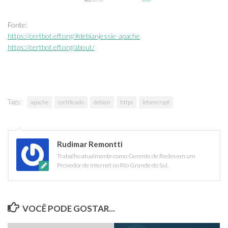
Fonte:
https://certbot.eff.org/#debianjessie-apache
https://certbot.eff.org/about/
Tags:
apache
certificado
debian
https
letsencrypt
Rudimar Remontti
Trabalho atualmente como Gerente de Redes em um
Provedor de Internet no Rio Grande do Sul.
VOCÊ PODE GOSTAR...