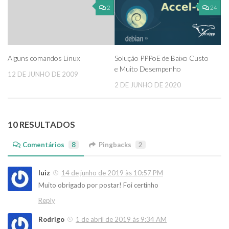
2
24
Solução PPPoE de Baixo Custo
Alguns comandos Linux
e Muito Desempenho
12 DE JUNHO DE 2009
2 DE JUNHO DE 2020
10 RESULTADOS
Comentários
8
Pingbacks
2
luiz
14 de junho de 2019 às 10:57 PM
Muito obrigado por postar! Foi certinho
Reply
Rodrigo
1 de abril de 2019 às 9:34 AM