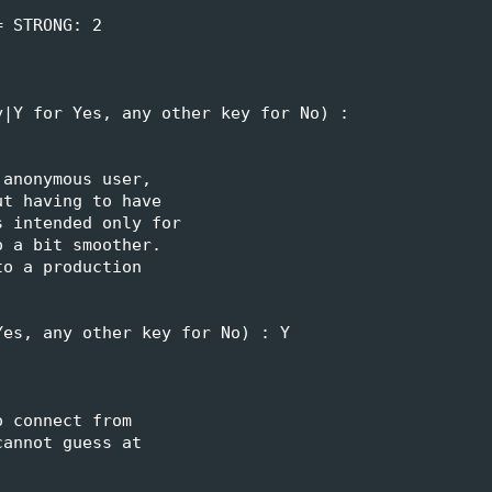
= STRONG: 2
y|Y for Yes, any other key for No) : 
 anonymous user,
ut having to have
s intended only for
o a bit smoother.
to a production
Yes, any other key for No) : Y
o connect from
cannot guess at