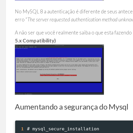
No MySQL 8 a autenticação é diferente de seus antece
erro “
The server requested authentication method unknown
A não ser que você realmente saiba o que esta fazendo 
5.x Compatibility)
Aumentando a segurança do Mysql
# mysql_secure_installation
1