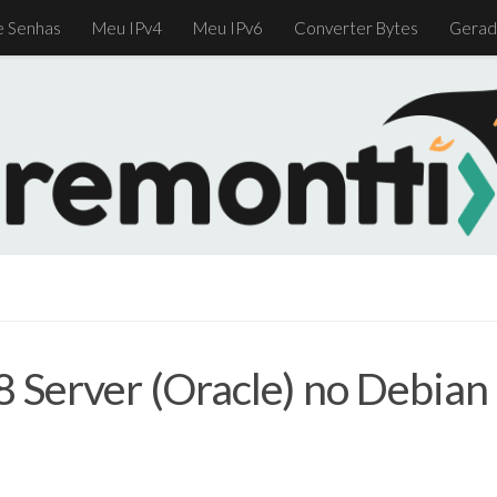
e Senhas
Meu IPv4
Meu IPv6
Converter Bytes
Gerad
 Server (Oracle) no Debian