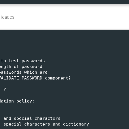
sidades.
 to test passwords
ength of password
passwords which are
VALIDATE PASSWORD component?
: Y
dation policy:
, and special characters
, special characters and dictionary               