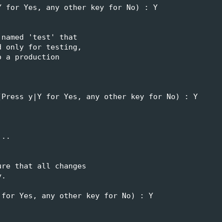
Y for Yes, any other key for No) : Y
 named 'test' that
d only for testing,
o a production
(Press y|Y for Yes, any other key for No) : Y
...
ure that all changes
y.
 for Yes, any other key for No) : Y