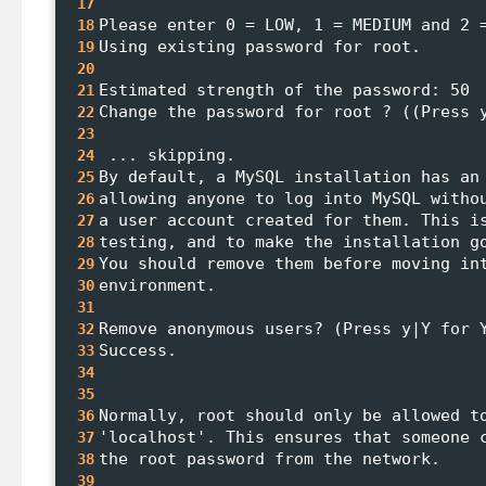
17
Please enter 0 = LOW, 1 = MEDIUM and 2 
18
Using existing password for root.
19
20
Estimated strength of the password: 50 
21
Change the password for root ? ((Press 
22
23
 ... skipping.
24
By default, a MySQL installation has an
25
allowing anyone to log into MySQL witho
26
a user account created for them. This i
27
testing, and to make the installation g
28
You should remove them before moving in
29
environment.
30
31
Remove anonymous users? (Press y|Y for 
32
Success.
33
34
35
Normally, root should only be allowed t
36
'localhost'. This ensures that someone 
37
the root password from the network.
38
39