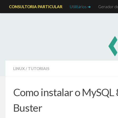
CONSULTORIA PARTICULAR
Utilitários ➔
Gerador d
Skip to content
LINUX
/
TUTORIAIS
Como instalar o MySQL 8
Buster