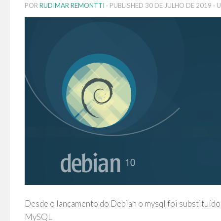
POR
RUDIMAR REMONTTI
· PUBLISHED
30 DE JULHO DE 2019
· 
Desde o lançamento do Debian o mysql foi substituído 
MySQL