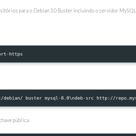
itórios para o Debian 10 Buster incluindo o servidor MySQL 
ort-https
t/debian/ buster mysql-8.0\ndeb-src http://repo.my
chave pública.