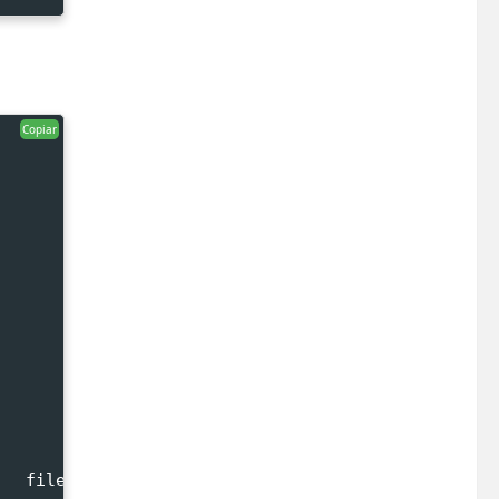
Copiar
   file