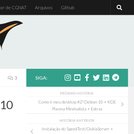
or de CGNAT
Arquivos
Github
SIGA:
3
PRÓXIMO HISTÓRIA
 10
Como é meu desktop #2? Debian 10 + KDE
Plasma Minimalista + Extras
HISTÓRIA ANTERIOR
Instalação do SpeedTest/OoklaServer +