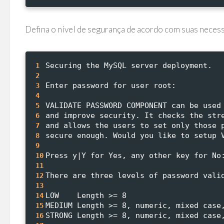
Defina o nível de segurança de acordo com suas neces
Securing the MySQL server deployment.
1
2
Enter password for user root: 
3
4
VALIDATE PASSWORD COMPONENT can be used
5
and improve security. It checks the str
6
and allows the users to set only those 
7
secure enough. Would you like to setup 
8
9
Press y|Y for Yes, any other key for No
10
11
There are three levels of password vali
12
13
LOW    Length >= 8
14
MEDIUM Length >= 8, numeric, mixed case
15
STRONG Length >= 8, numeric, mixed case
16