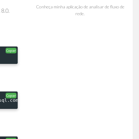
Conheça minha aplicação de analisar de fluxo de
8.0.
rede.
Copiar
Copiar
sql.com/apt/debian/ buster mysql-8.0" > /etc/apt/s