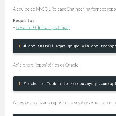
A equipe do MySQL Release Engineering fornece repos
Requisitos:
–
Debian 10 (Instalação limpa)
# apt install wget gnupg vim apt-transp
1
Adicione o Repositórios da Oracle.
# echo -e "deb http://repo.mysql.com/ap
1
Antes de atualizar o repositório você deve adicionar a 