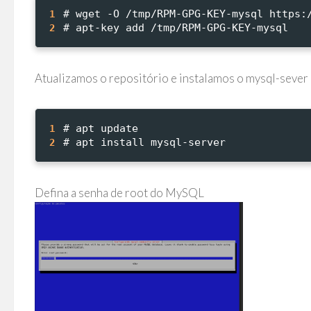
# wget -O /tmp/RPM-GPG-KEY-mysql https:
1
# apt-key add /tmp/RPM-GPG-KEY-mysql
2
Atualizamos o repositório e instalamos o mysql-sever
# apt update
1
# apt install mysql-server
2
Defina a senha de root do MySQL