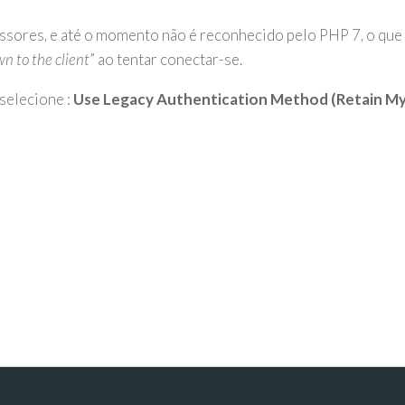
ssores, e até o momento não é reconhecido pelo PHP 7, o que
 to the client
” ao tentar conectar-se.
selecione :
Use Legacy Authentication Method (Retain 