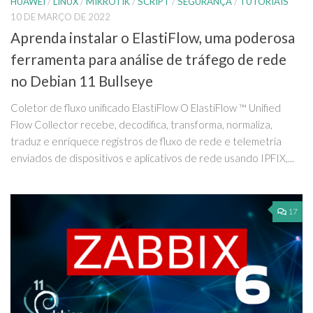
HUAWEI
/
LINUX
/
MIKROTIK
/
SCRIPT
/
SEGURANÇA
/
TUTORIAIS
10 DE MARÇO DE 2022
Aprenda instalar o ElastiFlow, uma poderosa
ferramenta para análise de tráfego de rede
no Debian 11 Bullseye
Coletor de fluxo unificado ElastiFlow O ElastiFlow ™ Unified
Flow Collector recebe, decodifica, transforma, normaliza,
traduz e enriquece registros de fluxo de rede e telemetria
enviados de dispositivos e aplicativos de rede usando IPFIX,...
17