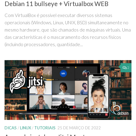
Debian 11 bullseye + Virtualbox WEB
Com VirtualBox é possível executar diversos sistemas
operacionais (Windows, Linux, UNIX, BSD) simultaneamente no
mesmo hardware, que são chamados de máquinas virtuais. Uma
das características é o mascaramento dos recursos físicos
(incluindo processadores, quantidade...
2
DICAS
/
LINUX
/
TUTORIAIS
25 DE MARÇO DE 2022