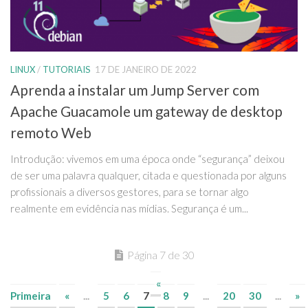
LINUX
/
TUTORIAIS
17 DE JANEIRO DE 2022
Aprenda a instalar um Jump Server com
Apache Guacamole um gateway de desktop
remoto Web
Introdução: vivemos em uma época onde “segurança” deixou
de ser uma palavra qualquer, citada e questionada por alguns
profissionais a diversos gestores, para se tornar algo
realmente em evidência nas mídias. Segurança é um...
Página 7 de 30
«
Primeira
«
...
5
6
7
8
9
...
20
30
...
»