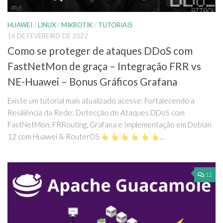
HUAWEI
/
LINUX
/
MIKROTIK
/
TUTORIAIS
16 DE FEVEREIRO DE 2022
Como se proteger de ataques DDoS com
FastNetMon de graça – Integração FRR vs
NE-Huawei – Bonus Gráficos Grafana
Existe um tutorial mais atualizado acesse: Fortalecendo a
Resiliência da Rede: Detecção de Ataques DDoS com
FastNetMon, FRRouting, Grafana e Implementação em Debian
12 com Huawei & RouterOS
...
12