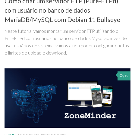
Como criar um servidor FTP (Pure-FTPd)
com usuário no banco de dados
MariaDB/MySQL com Debian 11 Bullseye
Neste tutorial vamos montar um servidor FTP utilizando o
PureFTPd com usuários no banco de dados Mysql ao invés de
usar usuários do sistema, vamos ainda poder configurar quotas
e limites de upload e download.
19