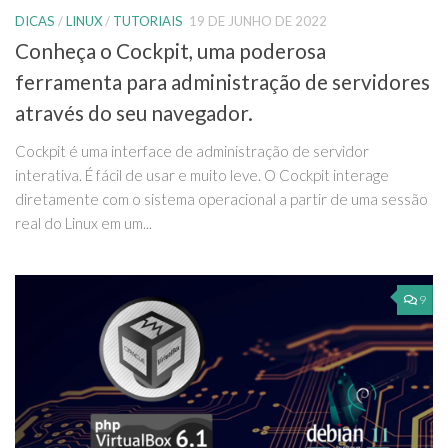
DICAS
/
LINUX
/
TUTORIAIS
19 DE JUNHO DE 2022
Conheça o Cockpit, uma poderosa
ferramenta para administração de servidores
através do seu navegador.
Cockpit é uma interface de administração de servidor
interativa. É fácil de usar e muito leve. O Cockpit interage
diretamente com o sistema operacional a partir de uma sessão
real do Linux em um...
9