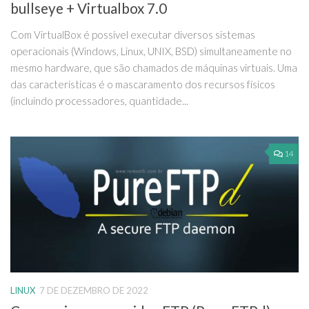
bullseye + Virtualbox 7.0
Com VirtualBox é possível executar diversos sistemas
operacionais (Windows, Linux, UNIX, BSD) simultaneamente no
mesmo hardware, que são chamados de máquinas virtuais. Uma
das características é o mascaramento dos recursos físicos
(incluindo processadores, quantidade...
14
LINUX
7 DE DEZEMBRO DE 2022