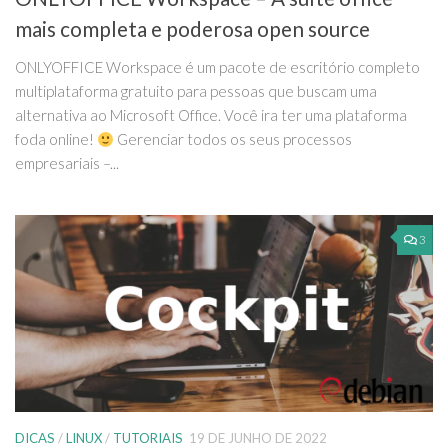
mais completa e poderosa open source
ONLYOFFICE Workspace é um pacote de escritório completo
multiplataforma gratuito para pessoas que buscam uma
alternativa ao Microsoft Office. Você ira ter uma plataforma
foda online!
Gerenciar todos os seus processos
empresariais –...
3
DICAS
/
LINUX
/
TUTORIAIS
19 DE JUNHO DE 2022