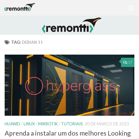
Skip to content
TAG:
DEBIAN 11
17
HUAWEI
/
LINUX
/
MIKROTIK
/
TUTORIAIS
30 DE MARÇO DE 2023
Aprenda a instalar um dos melhores Looking