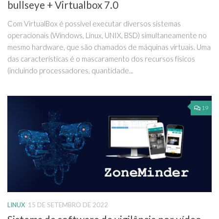
bullseye + Virtualbox 7.0
Com VirtualBox é possível executar diversos sistemas
operacionais (Windows, Linux, UNIX, BSD) simultaneamente no
mesmo hardware, que são chamados de máquinas virtuais. Uma
das características é o mascaramento dos recursos físicos
(incluindo processadores, quantidade...
19
LINUX
15 DE SETEMBRO DE 2022