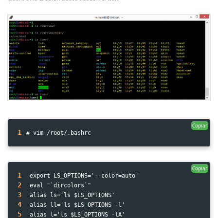
Copiar
1
# vim /root/.bashrc
Copiar
1
 export LS_OPTIONS='--color=auto'
2
 eval "`dircolors`"
3
 alias ls='ls $LS_OPTIONS'
4
 alias ll='ls $LS_OPTIONS -l'
5
 alias l='ls $LS_OPTIONS -lA'