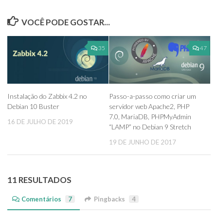
VOCÊ PODE GOSTAR...
35
47
Instalação do Zabbix 4.2 no
Passo-a-passo como criar um
Debian 10 Buster
servidor web Apache2, PHP
7.0, MariaDB, PHPMyAdmin
16 DE JULHO DE 2019
“LAMP” no Debian 9 Stretch
19 DE JUNHO DE 2017
11 RESULTADOS
Comentários
7
Pingbacks
4