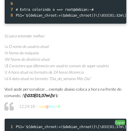
6
7
# Extra colorindo o ==> root@debian:~# 
8
PS1='${debian_chroot:+($debian_chroot)}\[\033[01;32m\]\u
Só para entender melhor:
\u O nome do usuário atual
\h Nome da máquina
\W Nome do diretório atual
\$ Caractere que diferencia um usuário comum do super-usuário
\t A hora atual no formato de 24 horas hh:mm:ss
\d A data atual no formato “Dia_da_semana Mês Dia”
Você pode personalizar… exemplo abaixo coloca a hora na frente do
comando.
(
\[\033[01;37m\]\t \
)
12:24:18 –
root
@
dns
:~
#
Copiar
1
PS1='${debian_chroot:+($debian_chroot)}\[\033[01;37m\]\t