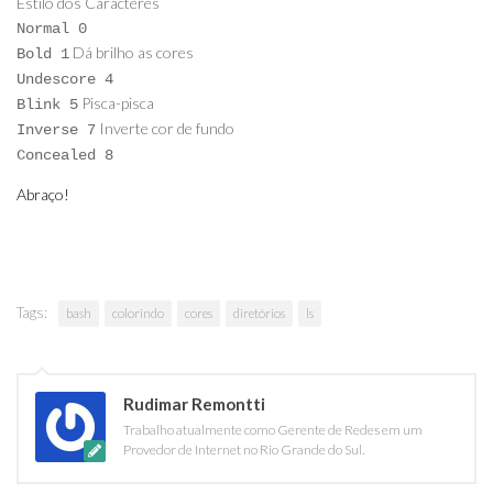
Estilo dos Caracteres
Normal 0
Dá brilho as cores
Bold 1
Undescore 4
Pisca-pisca
Blink 5
Inverte cor de fundo
Inverse 7
Concealed 8
Abraço!
Tags:
bash
colorindo
cores
diretórios
ls
Rudimar Remontti
Trabalho atualmente como Gerente de Redes em um
Provedor de Internet no Rio Grande do Sul.