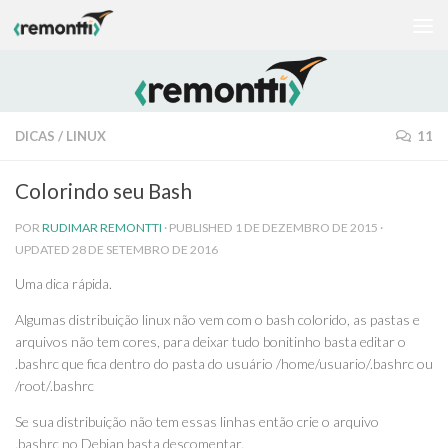
Skip to content
DICAS
/
LINUX
11
Colorindo seu Bash
POR
RUDIMAR REMONTTI
· PUBLISHED
1 DE DEZEMBRO DE 2015
·
UPDATED
28 DE SETEMBRO DE 2016
Uma dica rápida.
Algumas distribuição linux não vem com o bash colorido, as pastas e
arquivos não tem cores, para deixar tudo bonitinho basta editar o
.bashrc que fica dentro do pasta do usuário /home/usuario/.bashrc ou
/root/.bashrc
Se sua distribuição não tem essas linhas então crie o arquivo
.bashrc no Debian basta descomentar.