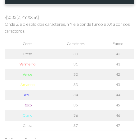
\[\033[Z;YY;XXm\]
Onde Z é o estilo dos caracteres, YY é a cor de fundo e XX a cor dos
caracteres.
Cores
Caracteres
Fundo
Preto
30
40
Vermelho
31
41
Verde
32
42
Amarelo
33
43
Azul
34
44
Roxo
35
45
Ciano
36
46
Cinza
37
47