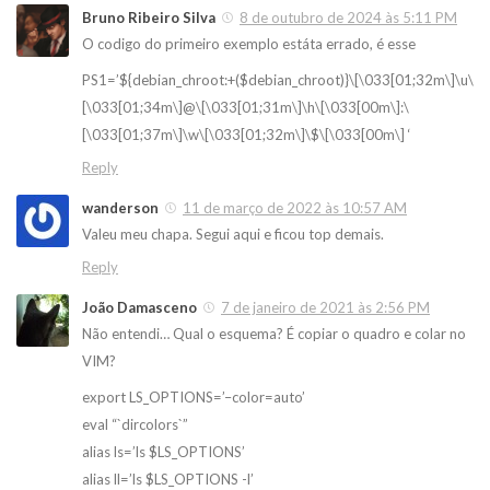
Bruno Ribeiro Silva
8 de outubro de 2024 às 5:11 PM
O codigo do primeiro exemplo estáta errado, é esse
PS1=’${debian_chroot:+($debian_chroot)}\[\033[01;32m\]\u\
[\033[01;34m\]@\[\033[01;31m\]\h\[\033[00m\]:\
[\033[01;37m\]\w\[\033[01;32m\]\$\[\033[00m\] ‘
Reply
wanderson
11 de março de 2022 às 10:57 AM
Valeu meu chapa. Segui aqui e ficou top demais.
Reply
João Damasceno
7 de janeiro de 2021 às 2:56 PM
Não entendi… Qual o esquema? É copiar o quadro e colar no
VIM?
export LS_OPTIONS=’–color=auto’
eval “`dircolors`”
alias ls=’ls $LS_OPTIONS’
alias ll=’ls $LS_OPTIONS -l’