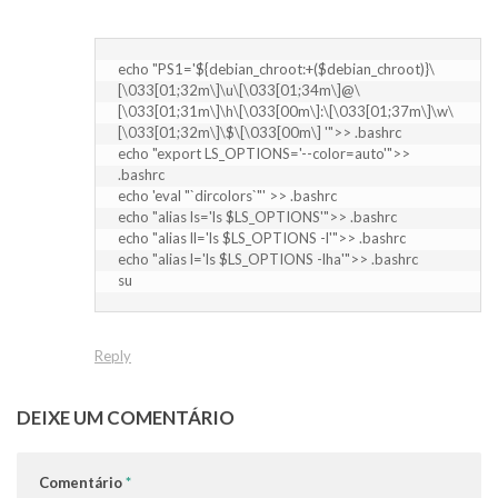
echo "PS1='${debian_chroot:+($debian_chroot)}\
[\033[01;32m\]\u\[\033[01;34m\]@\
[\033[01;31m\]\h\[\033[00m\]:\[\033[01;37m\]\w\
[\033[01;32m\]\$\[\033[00m\] '">> .bashrc

echo "export LS_OPTIONS='--color=auto'">> 
.bashrc

echo 'eval "`dircolors`"' >> .bashrc

echo "alias ls='ls $LS_OPTIONS'">> .bashrc

echo "alias ll='ls $LS_OPTIONS -l'">> .bashrc

echo "alias l='ls $LS_OPTIONS -lha'">> .bashrc

su
Reply
DEIXE UM COMENTÁRIO
Comentário
*