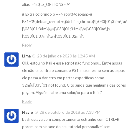
alias l=’ls $LS_OPTIONS -lA’
# Extra colorindo o ==> root@debian:~#
PS1=’${debian_chroot:+($debian_chroot)}\[\033[01;32m\]\u\
[\033[01;34m\]@\[\033[01;31m\]\h\[\033[00m\]:\
[\033[01;37m\]\w\[\033[01;32m\]\
Reply
Lima
28 de julho de 2020 às 12:45 AM
Olá, estou no Kali e esse script não funcionou.. Entre aspas
ele não encontra o comando PS1, mas mesmo sem as aspas
ele passa a dar erro em partes específicas como
32m]u[033[01 not found. Cito ainda que nenhuma das cores
pegam. Alguém sabe uma solução para o Kali ?
Reply
Flavio
28 de outubro de 2018 às 7:38 PM
bash estava com comportamento estranho com CTRL+R
porem com sintaxe do seu tutorial personalizei sem