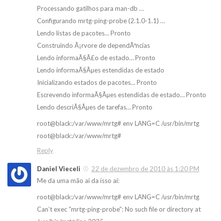
Processando gatilhos para man-db …
Configurando mrtg-ping-probe (2.1.0-1.1) …
Lendo listas de pacotes… Pronto
Construindo Ã¡rvore de dependÃªncias
Lendo informaÃ§Ã£o de estado… Pronto
Lendo informaÃ§Ãµes estendidas de estado
Inicializando estados de pacotes… Pronto
Escrevendo informaÃ§Ãµes estendidas de estado… Pronto
Lendo descriÃ§Ãµes de tarefas… Pronto
root@black:/var/www/mrtg# env LANG=C /usr/bin/mrtg
root@black:/var/www/mrtg#
Reply
Daniel Vieceli
22 de dezembro de 2010 às 1:20 PM
Me da uma mão ai da isso ai:
root@black:/var/www/mrtg# env LANG=C /usr/bin/mrtg
Can’t exec “mrtg-ping-probe”: No such file or directory at