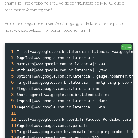
chamá-lo, isto é feito no arquivo de configuração do MRTG, que é
geralmente /etc/mrtg.conf
Adicione o seguinte em seu /etc/mrtg.cfg, onde farei o teste para o
host www.google.com.br porém pode ser um IP.
Copiar
1
Title[www.google.com.br.latencia]: Latencia www.google.c
2
PageTop[www.google.com.br.latencia]:
3
MaxBytes[www.google.com.br.latencia]: 200
4
WithPeak[www.google.com.br.latencia]: ymwd
5
Options[www.google.com.br.latencia]: gauge,nobanner,tran
6
Target[www.google.com.br.latencia]: `mrtg-ping-probe <st
7
YLegend[www.google.com.br.latencia]: ms
8
ShortLegend[www.google.com.br.latencia]: ms
9
LegendI[www.google.com.br.latencia]:  Max:
10
LegendO[www.google.com.br.latencia]:  Min:
11
12
Title[www.google.com.br.perda]: Pacotes Perdidos para ww
13
PageTop[www.google.com.br.perda]:
14
Target[www.google.com.br.perda]: `mrtg-ping-probe -t 42 
15