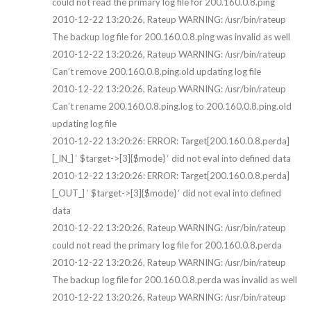
could not read the primary log file for 200.160.0.8.ping
2010-12-22 13:20:26, Rateup WARNING: /usr/bin/rateup
The backup log file for 200.160.0.8.ping was invalid as well
2010-12-22 13:20:26, Rateup WARNING: /usr/bin/rateup
Can’t remove 200.160.0.8.ping.old updating log file
2010-12-22 13:20:26, Rateup WARNING: /usr/bin/rateup
Can’t rename 200.160.0.8.ping.log to 200.160.0.8.ping.old
updating log file
2010-12-22 13:20:26: ERROR: Target[200.160.0.8.perda]
[_IN_] ‘ $target->[3]{$mode} ‘ did not eval into defined data
2010-12-22 13:20:26: ERROR: Target[200.160.0.8.perda]
[_OUT_] ‘ $target->[3]{$mode} ‘ did not eval into defined
data
2010-12-22 13:20:26, Rateup WARNING: /usr/bin/rateup
could not read the primary log file for 200.160.0.8.perda
2010-12-22 13:20:26, Rateup WARNING: /usr/bin/rateup
The backup log file for 200.160.0.8.perda was invalid as well
2010-12-22 13:20:26, Rateup WARNING: /usr/bin/rateup