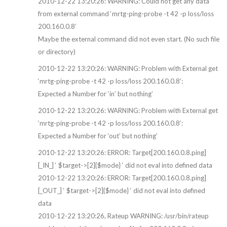
2010-12-22 13:20:26: WARNING: Could not get any data
from external command ‘mrtg-ping-probe -t 42 -p loss/loss
200.160.0.8’
Maybe the external command did not even start. (No such file
or directory)
2010-12-22 13:20:26: WARNING: Problem with External get
‘mrtg-ping-probe -t 42 -p loss/loss 200.160.0.8’:
Expected a Number for ‘in’ but nothing’
2010-12-22 13:20:26: WARNING: Problem with External get
‘mrtg-ping-probe -t 42 -p loss/loss 200.160.0.8’:
Expected a Number for ‘out’ but nothing’
2010-12-22 13:20:26: ERROR: Target[200.160.0.8.ping]
[_IN_] ‘ $target->[2]{$mode} ‘ did not eval into defined data
2010-12-22 13:20:26: ERROR: Target[200.160.0.8.ping]
[_OUT_] ‘ $target->[2]{$mode} ‘ did not eval into defined
data
2010-12-22 13:20:26, Rateup WARNING: /usr/bin/rateup