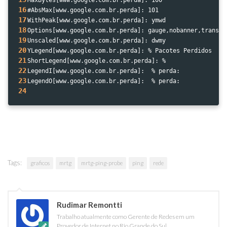
MaxBytes[www.google.com.br.perda]: 100
16
#AbsMax[www.google.com.br.perda]: 101
17
WithPeak[www.google.com.br.perda]: ymwd
18
Options[www.google.com.br.perda]: gauge,nobanner,transpa
19
Unscaled[www.google.com.br.perda]: dwmy
20
YLegend[www.google.com.br.perda]: % Pacotes Perdidos
21
ShortLegend[www.google.com.br.perda]: %
22
LegendI[www.google.com.br.perda]:  % perda:
23
LegendO[www.google.com.br.perda]:  % perda:
24
Tags:
graficos
mrtg
mrtg-ping-probe
ping
rede
Rudimar Remontti
Trabalho atualmente como Gerente de Redes em um
Provedor de Internet no Rio Grande do Sul.