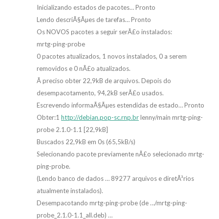
Inicializando estados de pacotes… Pronto
Lendo descriÃ§Ãµes de tarefas… Pronto
Os NOVOS pacotes a seguir serÃ£o instalados:
mrtg-ping-probe
0 pacotes atualizados, 1 novos instalados, 0 a serem
removidos e 0 nÃ£o atualizados.
Ã preciso obter 22,9kB de arquivos. Depois do
desempacotamento, 94,2kB serÃ£o usados.
Escrevendo informaÃ§Ãµes estendidas de estado… Pronto
Obter:1
http://debian.pop-sc.rnp.br
lenny/main mrtg-ping-
probe 2.1.0-1.1 [22,9kB]
Buscados 22,9kB em 0s (65,5kB/s)
Selecionando pacote previamente nÃ£o selecionado mrtg-
ping-probe.
(Lendo banco de dados … 89277 arquivos e diretÃ³rios
atualmente instalados).
Desempacotando mrtg-ping-probe (de …/mrtg-ping-
probe_2.1.0-1.1_all.deb) …