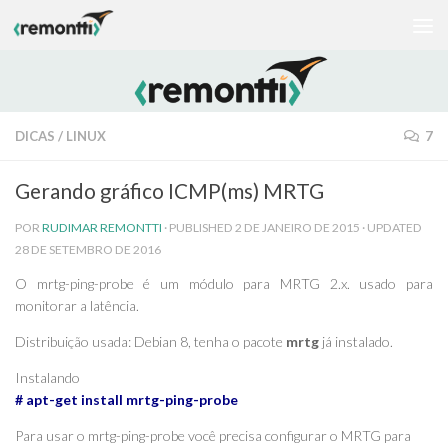
Skip to content
DICAS
/
LINUX
7
Gerando gráfico ICMP(ms) MRTG
POR
RUDIMAR REMONTTI
· PUBLISHED
2 DE JANEIRO DE 2015
· UPDATED
28 DE SETEMBRO DE 2016
O mrtg-ping-probe é um módulo para MRTG 2.x. usado para
monitorar a latência.
Distribuição usada: Debian 8, tenha o pacote
mrtg
já instalado.
Instalando
# apt-get install mrtg-ping-probe
Para usar o mrtg-ping-probe você precisa configurar o MRTG para