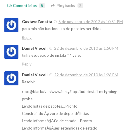
Comentários
5
Pingbacks
2
GustavoZanatta
6 de novembro de 2012 às 10:51 PM
para min não funcionou o de pacotes perdidos
Reply
Daniel Vieceli
22 de dezembro de 2010 às 1:50 PM
tinha esquecido de instala ^^ valeu.
Reply
Daniel Vieceli
22 de dezembro de 2010 às 1:26 PM
Resolvi:
root@black:/var/www/mrtg# aptitude install mrtg-ping-
probe
Lendo listas de pacotes… Pronto
Construindo Ã¡rvore de dependÃªncias
Lendo informaÃ§Ã£o de estado… Pronto
Lendo informaÃ§Ãµes estendidas de estado