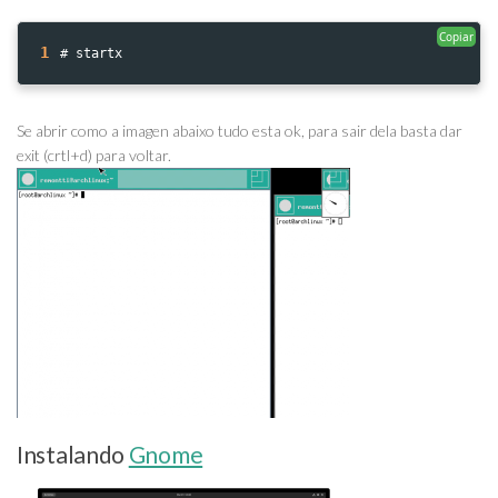
Copiar
1
# startx
Se abrir como a imagen abaixo tudo esta ok, para sair dela basta dar
exit (crtl+d) para voltar.
Instalando
Gnome