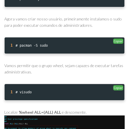
Agora vamos criar nosso usuário, primeiramente instalamos o sudo
para poder executar comandos de administradores.
Copiar
1
# pacman -S sudo
Vamos permitir que o grupo wheel, sejam capazes de executar tarefas
administrativas.
Copiar
1
# visudo
Localize
%wheel ALL=(ALL) ALL
e descomente.