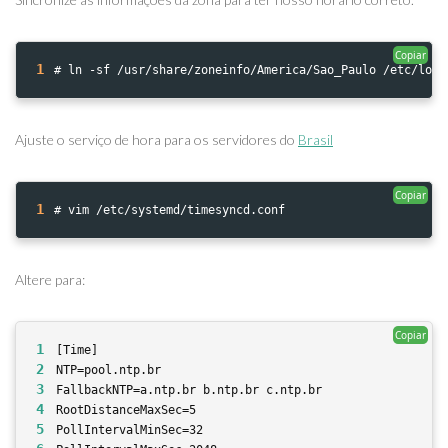
Copiar
1
# ln -sf /usr/share/zoneinfo/America/Sao_Paulo /etc/loca
Ajuste o serviço de hora para os servidores do
Brasil
Copiar
1
# vim /etc/systemd/timesyncd.conf
Altere para:
Copiar
1
[Time]
2
NTP=pool.ntp.br
3
FallbackNTP=a.ntp.br b.ntp.br c.ntp.br
4
RootDistanceMaxSec=5
5
PollIntervalMinSec=32