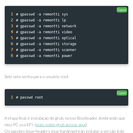
Copiar
1
# gpasswd -a remontti sys
2
# gpasswd -a remontti lp
3
# gpasswd -a remontti network
4
# gpasswd -a remontti video
5
# gpasswd -a remontti optical
6
# gpasswd -a remontti storage
7
# gpasswd -a remontti scanner
8
# gpasswd -a remontti power
Sete uma senha para o usuário root
Copiar
1
# passwd root
A etapa final, é instalação do grub, nosso Bootloader, lembrando que
meu PC usa EFI. (
mais sobre grub acesse aqui
)
Os pacotes linux-headers inux-hardened irão instalar a versão 6 do