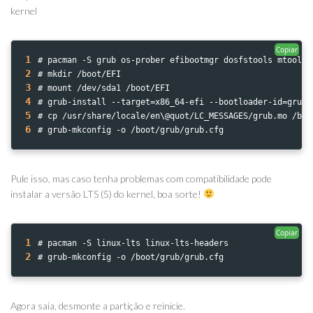
kernel
Copiar
1
# pacman -S grub os-prober efibootmgr dosfstools mtools 
2
# mkdir /boot/EFI
3
# mount /dev/sda1 /boot/EFI
4
# grub-install --target=x86_64-efi --bootloader-id=grub_
5
# cp /usr/share/locale/en\@quot/LC_MESSAGES/grub.mo /boo
6
# grub-mkconfig -o /boot/grub/grub.cfg
Pule isso, mas caso tenha problemas com compatibilidade pode
instalar a versão LTS (5) do kernel, boa sorte!
Copiar
1
# pacman -S linux-lts linux-lts-headers
2
# grub-mkconfig -o /boot/grub/grub.cfg
Agora saia, desmonte a partição e reinicie.