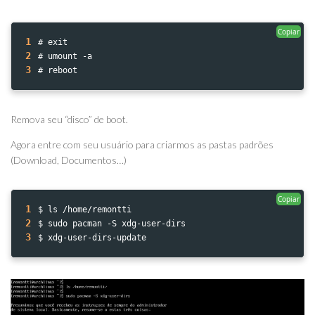
Copiar
1
# exit
2
# umount -a
3
# reboot
Remova seu “disco” de boot.
Agora entre com seu usuário para criarmos as pastas padrões
(Download, Documentos…)
Copiar
1
$ ls /home/remontti
2
$ sudo pacman -S xdg-user-dirs
3
$ xdg-user-dirs-update