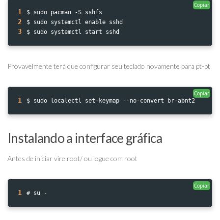
Copiar
1
$ sudo pacman -S sshfs
2
$ sudo systemctl enable sshd 
3
$ sudo systemctl start sshd
Provavelmente terá que configurar seu teclado novamente para pt-bt
Copiar
1
$ sudo localectl set-keymap --no-convert br-abnt2
Instalando a interface gráfica
Antes de iniciar vire root/ ou logue com root
Copiar
1
# su -