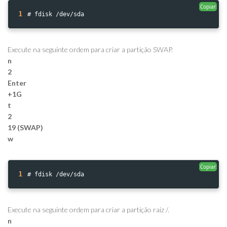
Copiar
1
# fdisk /dev/sda
Execute na seguinte ordem para criar a partição SWAP.
n
2
Enter
+1G
t
2
19 (SWAP)
w
Copiar
1
# fdisk /dev/sda
Execute na seguinte ordem para criar a partição raiz /.
n