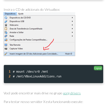
Insira o CD de adicionais do Virtualbox:
Copiar
1
# mount /dev/sr0 /mnt
2
# /mnt/VBoxLinuxAdditions.run
Você pode encontrar mais drive no grupo
xorg-drivers
Para testar nosso servidor X esta funcionando execute: