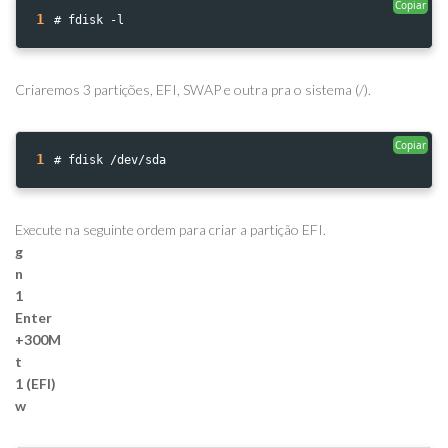
Copiar
1
# fdisk -l
Criaremos 3 partições, EFI, SWAP e outra pra o sistema (/).
Copiar
1
# fdisk /dev/sda
Execute na seguinte ordem para criar a partição EFI.
g
n
1
Enter
+300M
t
1 (EFI)
w