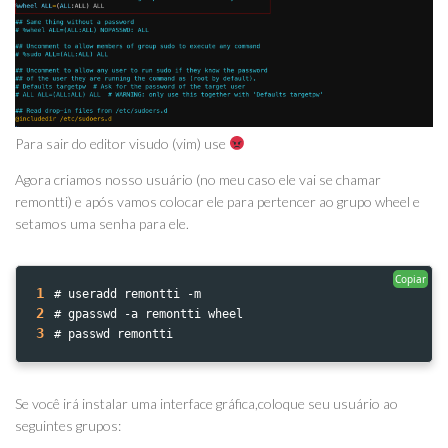
Para sair do editor visudo (vim) use
Agora criamos nosso usuário (no meu caso ele vai se chamar
remontti) e após vamos colocar ele para pertencer ao grupo wheel e
setamos uma senha para ele.
Copiar
1
# useradd remontti -m
2
# gpasswd -a remontti wheel
3
# passwd remontti
Se você irá instalar uma interface gráfica,coloque seu usuário ao
seguintes grupos: