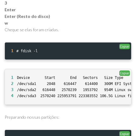
3
Enter
Enter (Resto do disco)
w
Cheque se elas foram criadas.
Copiar
1
# fdisk -l
Copiar
1
Device       Start       End   Sectors   Size Type
2
/dev/sda1     2048    616447    614400   300M EFI System
3
/dev/sda2   616448   2570239   1953792   954M Linux swap
4
/dev/sda3  2570240 225953791 223383552 106.5G Linux file
Preparando nossas partições:
Copiar