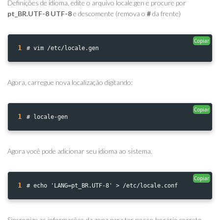
Definições de idioma, edite o arquivo locale.gen e procure por
pt_BR.UTF-8 UTF-8
e descomente (remova o
#
da frente)
Copiar
1
# vim /etc/locale.gen
Agora, carregue nova localização digitando:
Copiar
1
# locale-gen
Agora você pode adicionar seu idioma ao sistema.
Copiar
1
# echo 'LANG=pt_BR.UTF-8' > /etc/locale.conf
Sincronize as informações da zona para ter nosso horário correto.