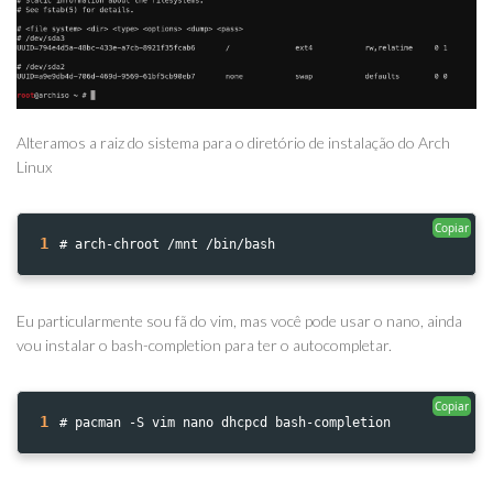
Alteramos a raiz do sistema para o diretório de instalação do Arch
Linux
Copiar
1
# arch-chroot /mnt /bin/bash
Eu particularmente sou fã do vim, mas você pode usar o nano, ainda
vou instalar o bash-completion para ter o autocompletar.
Copiar
1
# pacman -S vim nano dhcpcd bash-completion