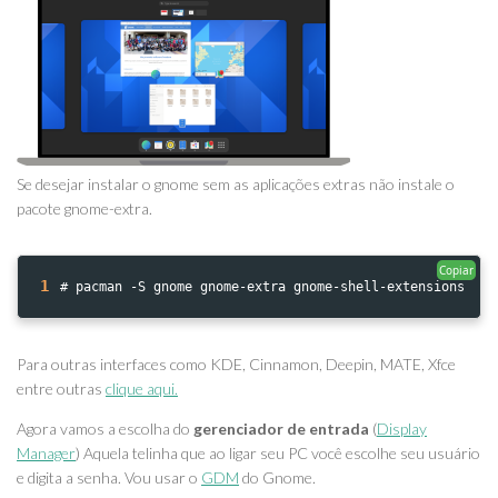
Se desejar instalar o gnome sem as aplicações extras não instale o
pacote gnome-extra.
Copiar
1
# pacman -S gnome gnome-extra gnome-shell-extensions
Para outras interfaces como KDE, Cinnamon, Deepin, MATE, Xfce
entre outras
clique aqui.
Agora vamos a escolha do
gerenciador de entrada
(
Display
Manager
) Aquela telinha que ao ligar seu PC você escolhe seu usuário
e digita a senha. Vou usar o
GDM
do Gnome.