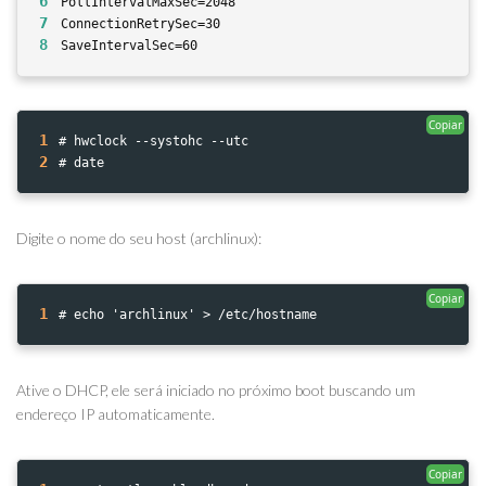
6
PollIntervalMaxSec=2048
7
ConnectionRetrySec=30
8
SaveIntervalSec=60
Copiar
1
# hwclock --systohc --utc
2
# date 
Digite o nome do seu host (archlinux):
Copiar
1
# echo 'archlinux' > /etc/hostname
Ative o DHCP, ele será iniciado no próximo boot buscando um
endereço IP automaticamente.
Copiar