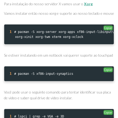
Para instalação do nosso servidor X vamos usar o
Xorg
Vamos instalar então nosso xorg e suporte ao nosso teclado e mouse
Copiar
1
# pacman -S xorg-server xorg-apps xf86-input-libinput\

   xorg-xinit xorg-twm xterm xorg-xclock 
Se estiver instalando em um notbook vai querer suporte ao touchpad
Copiar
1
# pacman -S xf86-input-synaptics
Você pode usar o seguinte comando para tentar identificar sua placa
de video e saber qual drive de video instalar.
Copiar
1
# lspci | grep -e VGA -e 3D