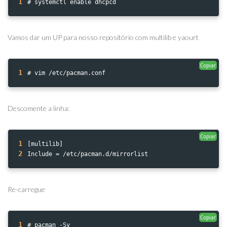
1
# systemctl enable dhcpcd
Vamos dar um UP para nosso repositório com multilib e yaourt
Copiar
1
# vim /etc/pacman.conf
Descomente a linha:
Copiar
1
[multilib]
2
Include = /etc/pacman.d/mirrorlist
Re-carregue
Copiar
1
# pacman -Sy