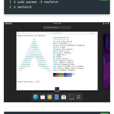
1
$ sudo pacman -S neofetch
2
$ neofetch