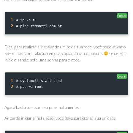
Copiar
1
# ip -c a
2
# ping remontti.com.br 
Dica, para realizar a instalar de um pc da sua rede, você pode ativar o
SSH e fazer a instalação remota, copiando os comandos
se desejar
inicie o sshd e sete uma senha para o root.
Copiar
1
# systemctl start sshd
2
# passwd root 
Agora basta acessar seu pc remotamente.
Antes de iniciar a instalação, você deve particionar sua unidade.