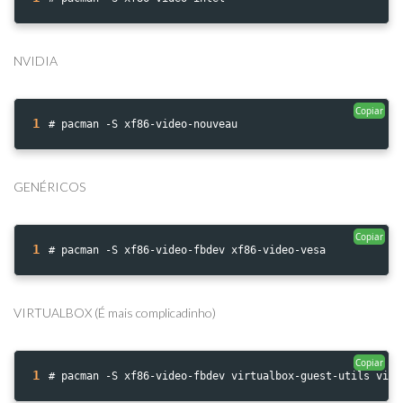
NVIDIA
Copiar
1
# pacman -S xf86-video-nouveau
GENÉRICOS
Copiar
1
# pacman -S xf86-video-fbdev xf86-video-vesa
VIRTUALBOX (É mais complicadinho)
Copiar
1
# pacman -S xf86-video-fbdev virtualbox-guest-utils virt