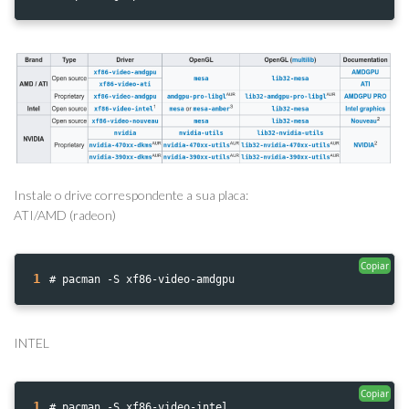
Instale o drive correspondente a sua placa:
ATI/AMD (radeon)
Copiar
1
# pacman -S xf86-video-amdgpu
INTEL
Copiar
1
# pacman -S xf86-video-intel