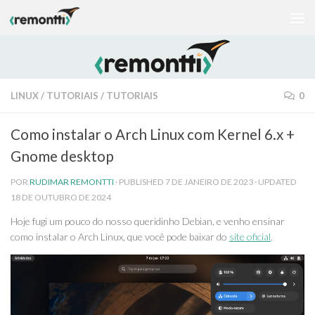
Skip to content
LINUX
/
TUTORIAIS
/
TUTORIAIS
0
Como instalar o Arch Linux com Kernel 6.x +
Gnome desktop
POR
RUDIMAR REMONTTI
· PUBLISHED
7 DE JANEIRO DE 2023
· UPDATED
18 DE OUTUBRO DE 2024
Hoje fugi um pouco do nosso queridinho Debian, e venho ensinar
como instalar o Arch Linux, que você pode baixar do
site oficial
.