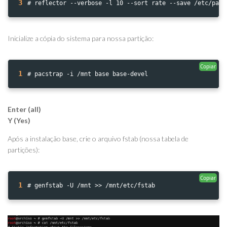
3
# reflector --verbose -l 10 --sort rate --save /etc/pacm
Inicialize a cópia do sistema para nossa partição:
Copiar
1
# pacstrap -i /mnt base base-devel
Enter (all)
Y (Yes)
Após a instalação base, crie o arquivo fstab (nossa tabela de
partições):
Copiar
1
# genfstab -U /mnt >> /mnt/etc/fstab