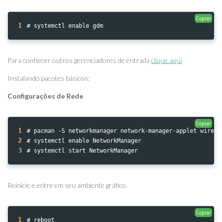
Copiar
1
# systemctl enable gdm
Para conhecer outros gerenciadores de entrada
clique aqui
.
Instalando pacotes básicos:
Configurações de Rede
Copiar
1
# pacman -S networkmanager network-manager-applet wirele
2
# systemctl enable NetworkManager
3
# systemctl start NetworkManager
Reinicie e entre em seu ambiente gráfico.
Copiar
1
# reboot