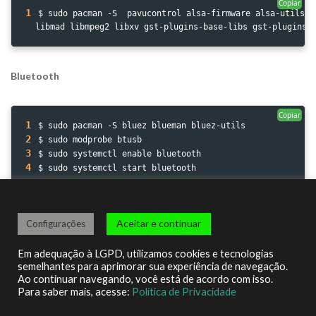
Copiar
1
$ sudo pacman -S  pavucontrol alsa-firmware alsa-utils a5
  libmad libmpeg2 libxv gst-plugins-base-libs gst-plugins-
Bluetooth
Copiar
1
$ sudo pacman -S bluez blueman bluez-utils
2
$ sudo modprobe btusb
3
$ sudo systemctl enable bluetooth
4
$ sudo systemctl start bluetooth
Impressão
(Não testei)
Aceitar e continuar
Configurações
Em adequação à LGPD, utilizamos cookies e tecnologias
Copiar
semelhantes para aprimorar sua experiência de navegação.
1
$ sudo pacman -S cups gtk3-print-backends system-config-
Ao continuar navegando, você está de acordo com isso.
2
$ sudo systemctl enable cups
Para saber mais, acesse:
Política de Privacidade
3
$ sudo systemctl start cups