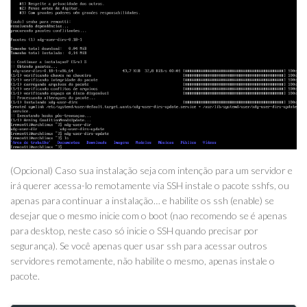
(Opcional) Caso sua instalação seja com intenção para um servidor e
irá querer acessa-lo remotamente via SSH instale o pacote sshfs, ou
apenas para continuar a instalação… e habilite os ssh (enable) se
desejar que o mesmo inicie com o boot (nao recomendo se é apenas
para desktop, neste caso só inicie o SSH quando precisar por
segurança). Se você apenas quer usar ssh para acessar outros
servidores remotamente, não habilite o mesmo, apenas instale o
pacote.