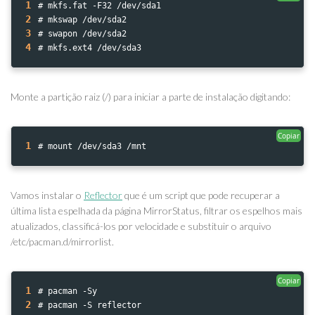
1
# mkfs.fat -F32 /dev/sda1
2
# mkswap /dev/sda2
3
# swapon /dev/sda2
4
# mkfs.ext4 /dev/sda3
Monte a partição raiz (/) para iniciar a parte de instalação digitando:
Copiar
1
# mount /dev/sda3 /mnt
Vamos instalar o
Reflector
que é um script que pode recuperar a
última lista espelhada da página MirrorStatus, filtrar os espelhos mais
atualizados, classificá-los por velocidade e substituir o arquivo
/etc/pacman.d/mirrorlist.
Copiar
1
# pacman -Sy
2
# pacman -S reflector