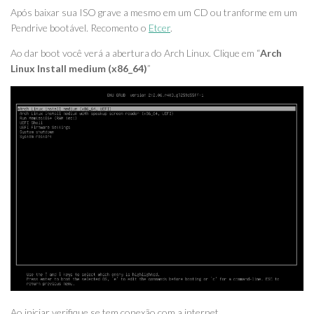
Após baixar sua ISO grave a mesmo em um CD ou tranforme em um
Pendrive bootável. Recomento o
Etcer
.
Ao dar boot você verá a abertura do Arch Linux. Clique em “
Arch
Linux Install medium (x86_64)
”
Ao iniciar verifique se tem conexão com a internet.