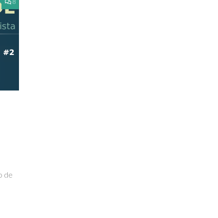
8
o de