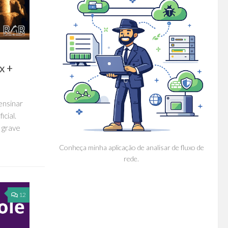
x +
ensinar
icial.
 grave
Conheça minha aplicação de analisar de fluxo de
rede.
12