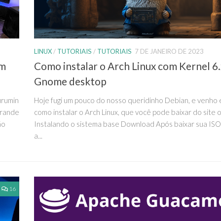
LINUX
/
TUTORIAIS
/
TUTORIAIS
7 DE JANEIRO DE 2023
om
Como instalar o Arch Linux com Kernel 6.
Gnome desktop
urumin
Hoje fugi um pouco do nosso queridinho Debian, e venho 
grande
como instalar o Arch Linux, que você pode baixar do site of
ão
Instalando o sistema base Download Após baixar sua ISO
a...
16