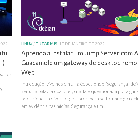
2022
LINUX
/
TUTORIAIS
17 DE JANEIRO DE 2022
ntu
Aprenda a instalar um Jump Server com 
-)
Guacamole um gateway de desktop remo
Web
balho?
Introdução: vivemos em uma época onde “segurança” dei
o.
ser uma palavra qualquer, citada e questionada por algun
profissionais a diversos gestores, para se tornar algo re
em evidência nas mídias. Segurança é um...