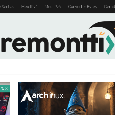
e Senhas
Meu IPv4
Meu IPv6
Converter Bytes
Gerad
20