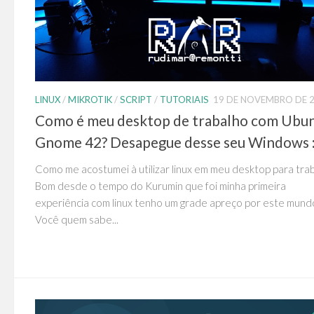
LINUX
/
MIKROTIK
/
SCRIPT
/
TUTORIAIS
19 DE NOVEMBRO DE 
Como é meu desktop de trabalho com Ubu
Gnome 42? Desapegue desse seu Windows :
Como me acostumei à utilizar linux em meu desktop para tra
Bom desde o tempo do Kurumin que foi minha primeira
experiência com linux tenho um grade apreço por este mund
Você quem sabe...