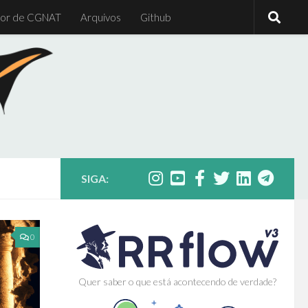
or de CGNAT
Arquivos
Github
SIGA:
0
Quer saber o que está acontecendo de verdade?