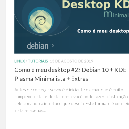
LINUX
/
TUTORIAIS
13 DE AGOSTO DE 2019
Como é meu desktop #2? Debian 10 + KDE
Plasma Minimalista + Extras
Antes de começar se você é iniciante e achar que é muito
complexo instalar desta forma, você pode fazer a instalação
selecionando a interface que deseja. Este formato é um mei
instalar apenas...