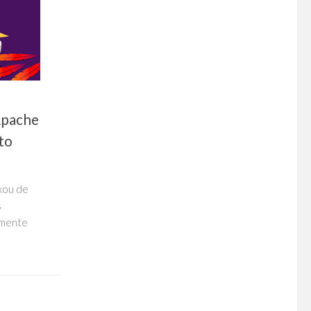
Apache
to
xou de
s
almente